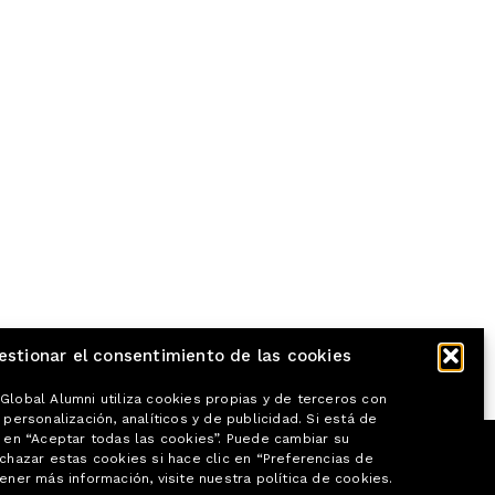
estionar el consentimiento de las cookies
Global Alumni utiliza cookies propias y de terceros con
 personalización, analíticos y de publicidad. Si está de
c en “Aceptar todas las cookies”. Puede cambiar su
echazar estas cookies si hace clic en “Preferencias de
ener más información, visite nuestra política de cookies.