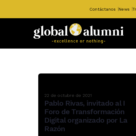
Contáctanos
News
T
22 de octubre de 2021
Pablo Rivas, invitado al I
Foro de Transformación
Digital organizado por La
Razón