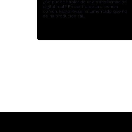
¿Se puede hablar de una transformación
digital real? En contra de la creencia
común, Pablo Rivas ha lamentado que no
se ha producido tal...
Read More