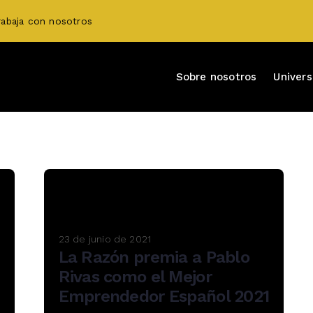
rabaja con nosotros
Sobre nosotros
Univer
23 de junio de 2021
La Razón premia a Pablo
Rivas como el Mejor
Emprendedor Español 2021