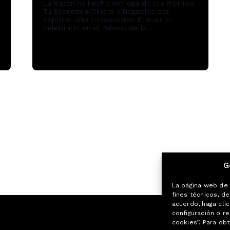
La Razón ha hecho entrega de los Premios
Tu Economía/Dinero y Negocios por
séptimo año consecutivo. El evento,
celebrado en el Palacio de la...
Read More
G
La página web de 
fines técnicos, de
acuerdo, haga cli
configuración o r
cookies”. Para obt