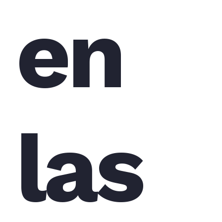
en
las