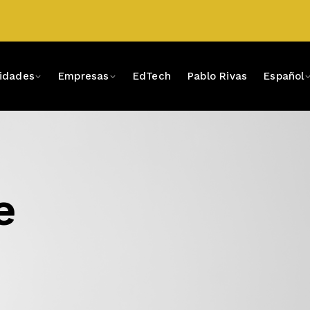
sidades
Empresas
EdTech
Pablo Rivas
Español
e